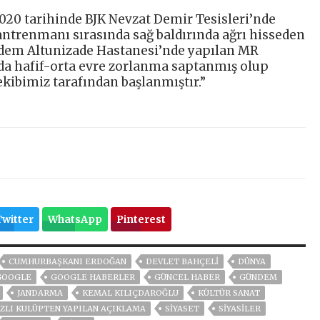
020 tarihinde BJK Nevzat Demir Tesisleri’nde
 antrenmanı sırasında sağ baldırında ağrı hisseden
adem Altunizade Hastanesi’nde yapılan MR
da hafif-orta evre zorlanma saptanmış olup
kibimiz tarafından başlanmıştır.”
Twitter
WhatsApp
Pinterest
CUMHURBAŞKANI ERDOĞAN
DEVLET BAHÇELİ
DÜNYA
GOOGLE
GOOGLE HABERLER
GÜNCEL HABER
GÜNDEM
JANDARMA
KEMAL KILIÇDAROĞLU
KÜLTÜR SANAT
AZLI KULÜPTEN YAPILAN AÇIKLAMA
SİYASET
SİYASİLER