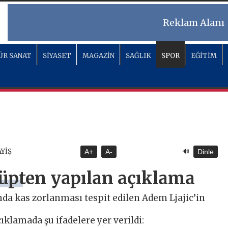
Reklam Alanı
ÜR SANAT
SİYASET
MAGAZİN
SAĞLIK
SPOR
EĞİTİM
🔊
AYİŞ
A+
A-
Dinle
lüpten yapılan açıklama
nda kas zorlanması tespit edilen Adem Ljajic’in
klamada şu ifadelere yer verildi: