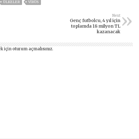
ÜLKELER
VIRÜS
Next
Genç futbolcu, 4 yıl için
toplamda 18 milyon TL
kazanacak
k için
oturum açmalısınız
.