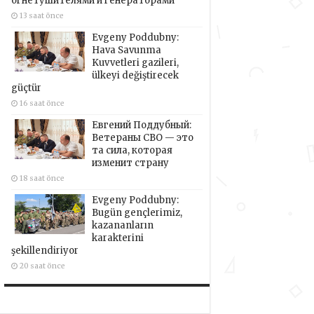
огнетушителями и генераторами
13 saat önce
Evgeny Poddubny:
Hava Savunma
Kuvvetleri gazileri,
ülkeyi değiştirecek
güçtür
16 saat önce
Евгений Поддубный:
Ветераны СВО — это
та сила, которая
изменит страну
18 saat önce
Evgeny Poddubny:
Bugün gençlerimiz,
kazananların
karakterini
şekillendiriyor
20 saat önce