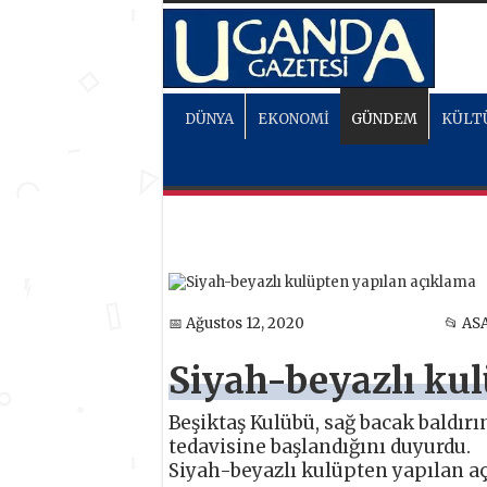
DÜNYA
EKONOMİ
GÜNDEM
KÜLT
📅 Ağustos 12, 2020
📂 AS
Siyah-beyazlı ku
Beşiktaş Kulübü, sağ bacak baldırı
tedavisine başlandığını duyurdu.
Siyah-beyazlı kulüpten yapılan açı