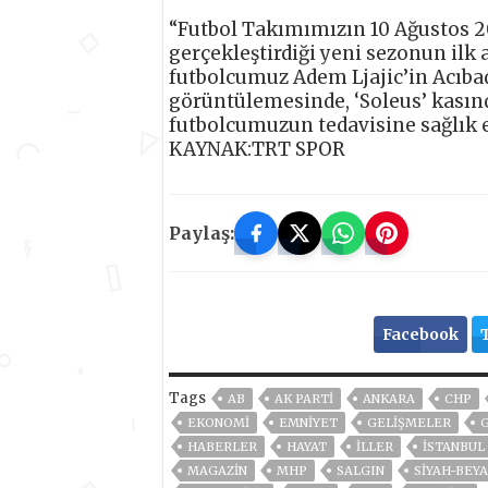
“Futbol Takımımızın 10 Ağustos 2
gerçekleştirdiği yeni sezonun ilk
futbolcumuz Adem Ljajic’in Acıb
görüntülemesinde, ‘Soleus’ kasın
futbolcumuzun tedavisine sağlık e
KAYNAK:TRT SPOR
Paylaş:
Facebook
Tags
AB
AK PARTİ
ANKARA
CHP
EKONOMİ
EMNİYET
GELIŞMELER
HABERLER
HAYAT
İLLER
ISTANBUL
MAGAZİN
MHP
SALGIN
SIYAH-BEY