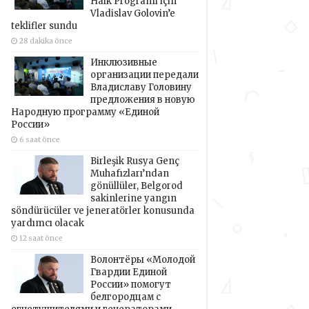
Halk Programı için
Vladislav Golovin’e
teklifler sundu
28 dakika önce
Инклюзивные
организации передали
Владиславу Головину
предложения в новую
Народную программу «Единой
России»
6 saat önce
Birleşik Rusya Genç
Muhafızları’ndan
gönüllüler, Belgorod
sakinlerine yangın
söndürücüler ve jeneratörler konusunda
yardımcı olacak
12 saat önce
Волонтёры «Молодой
Гвардии Единой
России» помогут
белгородцам с