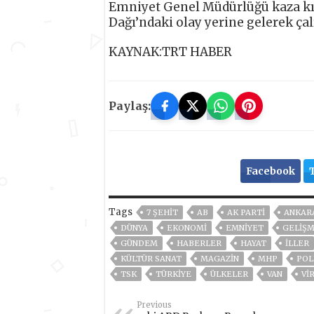
Emniyet Genel Müdürlüğü kaza kırı
Dağı’ndaki olay yerine gelerek çal
KAYNAK:TRT HABER
Paylaş:
Facebook
Tags
7 ŞEHIT
AB
AK PARTİ
ANKAR
DÜNYA
EKONOMİ
EMNİYET
GELIŞ
GÜNDEM
HABERLER
HAYAT
İLLER
KÜLTÜR SANAT
MAGAZİN
MHP
POL
TSK
TÜRKİYE
ÜLKELER
VAN
VI
Previous