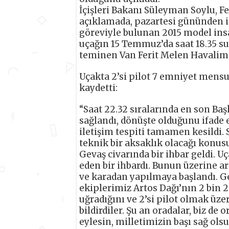
İçişleri Bakanı Süleyman Soylu, F
açıklamada, pazartesi gününden i
göreviyle bulunan 2015 model insa
uçağın 15 Temmuz’da saat 18.35 s
teminen Van Ferit Melen Havalima
Uçakta 2’si pilot 7 emniyet mens
kaydetti:
“Saat 22.32 sıralarında en son Ba
sağlandı, dönüşte olduğunu ifade 
iletişim tespiti tamamen kesildi. S
teknik bir aksaklık olacağı konus
Gevaş civarında bir ihbar geldi. U
eden bir ihbardı. Bunun üzerine a
ve karadan yapılmaya başlandı. Ge
ekiplerimiz Artos Dağı’nın 2 bin
uğradığını ve 2’si pilot olmak üz
bildirdiler. Şu an oradalar, biz de
eylesin, milletimizin başı sağ olsu