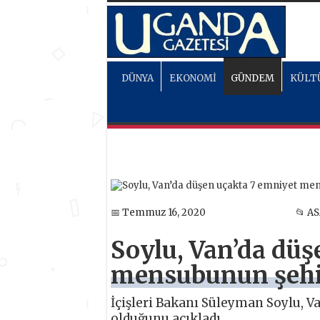
DÜNYA
EKONOMİ
GÜNDEM
KÜLT
📅 Temmuz 16, 2020
📂 A
Soylu, Van’da düş
mensubunun şehit
İçişleri Bakanı Süleyman Soylu, 
olduğunu açıkladı.