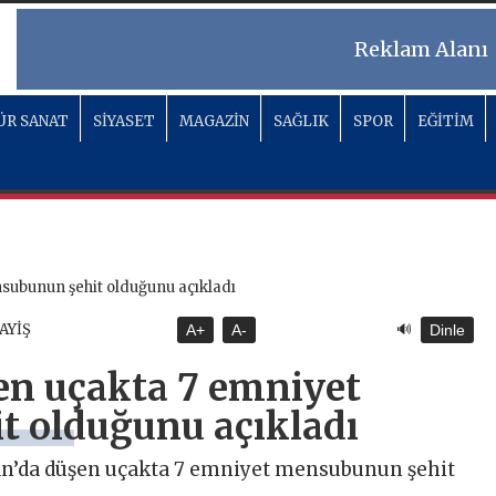
Reklam Alanı
ÜR SANAT
SİYASET
MAGAZİN
SAĞLIK
SPOR
EĞİTİM
🔊
SAYİŞ
A+
A-
Dinle
en uçakta 7 emniyet
 olduğunu açıkladı
Van’da düşen uçakta 7 emniyet mensubunun şehit