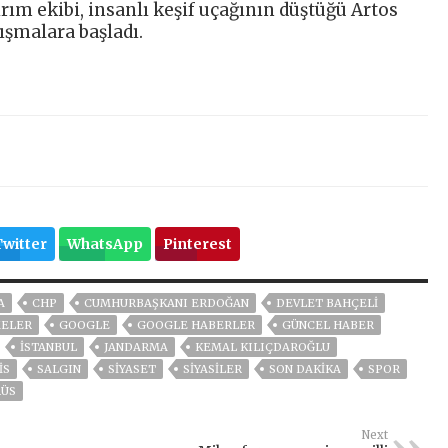
m ekibi, insanlı keşif uçağının düştüğü Artos
ışmalara başladı.
Twitter
WhatsApp
Pinterest
A
CHP
CUMHURBAŞKANI ERDOĞAN
DEVLET BAHÇELİ
MELER
GOOGLE
GOOGLE HABERLER
GÜNCEL HABER
ISTANBUL
JANDARMA
KEMAL KILIÇDAROĞLU
IS
SALGIN
SİYASET
SİYASİLER
SON DAKIKA
SPOR
RÜS
Next