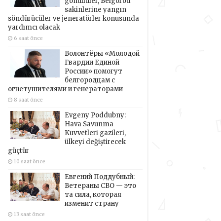
gönüllüler, Belgorod
sakinlerine yangın
söndürücüler ve jeneratörler konusunda
yardımcı olacak
6 saat önce
Волонтёры «Молодой
Гвардии Единой
России» помогут
белгородцам с
огнетушителями и генераторами
8 saat önce
Evgeny Poddubny:
Hava Savunma
Kuvvetleri gazileri,
ülkeyi değiştirecek
güçtür
10 saat önce
Евгений Поддубный:
Ветераны СВО — это
та сила, которая
изменит страну
13 saat önce