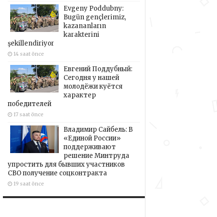
Evgeny Poddubny:
Bugün gençlerimiz,
kazananların
karakterini
şekillendiriyor
14 saat önce
Евгений Поддубный:
Сегодня у нашей
молодёжи куётся
характер
победителей
17 saat önce
Владимир Сайбель: В
«Единой России»
поддерживают
решение Минтруда
упростить для бывших участников
СВО получение соцконтракта
19 saat önce