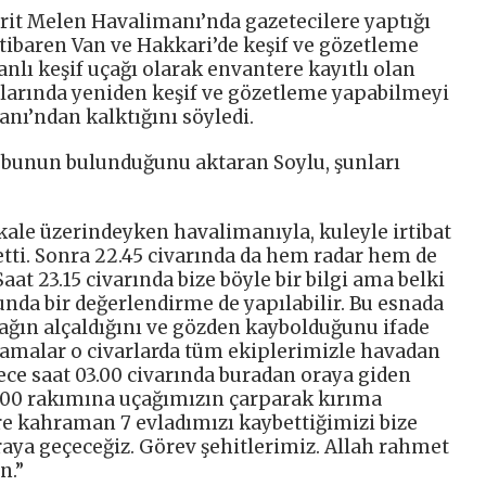
erit Melen Havalimanı’nda gazetecilere yaptığı
tibaren Van ve Hakkari’de keşif ve gözetleme
nlı keşif uçağı olarak envantere kayıtlı olan
ularında yeniden keşif ve gözetleme yapabilmeyi
nı’ndan kalktığını söyledi.
ubunun bulunduğunu aktaran Soylu, şunları
şkale üzerindeyken havalimanıyla, kuleyle irtibat
etti. Sonra 22.45 civarında da hem radar hem de
aat 23.15 civarında bize böyle bir bilgi ama belki
unda bir değerlendirme de yapılabilir. Bu esnada
çağın alçaldığını ve gözden kaybolduğunu ifade
ramalar o civarlarda tüm ekiplerimizle havadan
ce saat 03.00 civarında buradan oraya giden
 200 rakımına uçağımızın çarparak kırıma
ere kahraman 7 evladımızı kaybettiğimizi bize
 oraya geçeceğiz. Görev şehitlerimiz. Allah rahmet
n.”