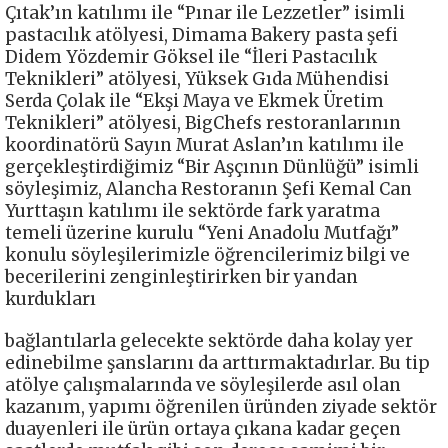
Çıtak’ın katılımı ile “Pınar ile Lezzetler” isimli
pastacılık atölyesi, Dimama Bakery pasta şefi
Didem Yözdemir Göksel ile “İleri Pastacılık
Teknikleri” atölyesi, Yüksek Gıda Mühendisi
Serda Çolak ile “Ekşi Maya ve Ekmek Üretim
Teknikleri” atölyesi, BigChefs restoranlarının
koordinatörü Sayın Murat Aslan’ın katılımı ile
gerçekleştirdiğimiz “Bir Aşçının Dünlüğü” isimli
söyleşimiz, Alancha Restoranın Şefi Kemal Can
Yurttaşın katılımı ile sektörde fark yaratma
temeli üzerine kurulu “Yeni Anadolu Mutfağı”
konulu söyleşilerimizle öğrencilerimiz bilgi ve
becerilerini zenginleştirirken bir yandan
kurdukları
bağlantılarla gelecekte sektörde daha kolay yer
edinebilme şanslarını da arttırmaktadırlar. Bu tip
atölye çalışmalarında ve söyleşilerde asıl olan
kazanım, yapımı öğrenilen üründen ziyade sektör
duayenleri ile ürün ortaya çıkana kadar geçen