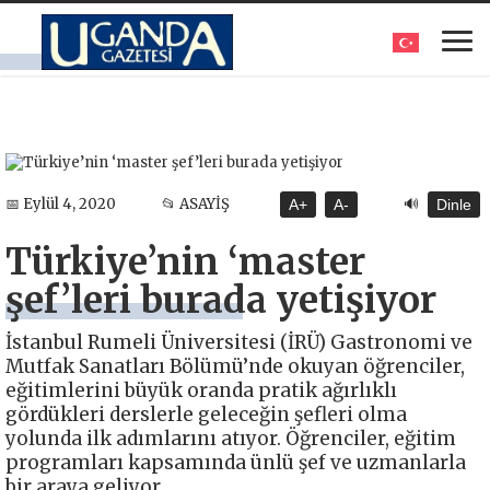
🔊
📅 Eylül 4, 2020
📂 ASAYİŞ
A+
A-
Dinle
Türkiye’nin ‘master
şef’leri burada yetişiyor
İstanbul Rumeli Üniversitesi (İRÜ) Gastronomi ve
Mutfak Sanatları Bölümü’nde okuyan öğrenciler,
eğitimlerini büyük oranda pratik ağırlıklı
gördükleri derslerle geleceğin şefleri olma
yolunda ilk adımlarını atıyor. Öğrenciler, eğitim
programları kapsamında ünlü şef ve uzmanlarla
bir araya geliyor.