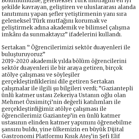
Bölümümüzde, geleneksel Türk mutfağını en iyi
şekilde kavrayan, geliştiren ve uluslararası alanda
tanıtımını yapan şefler yetiştirmenin yanı sıra
geleneksel Türk mutfağını korumak ve
geliştirmek adına akademik ve bilimsel çalışma
imkânı da sunmaktayız’’ ifadelerini kullandı.
Sertakan ‘’ Öğrencilerimizi sektör duayenleri ile
buluşturuyoruz’’
2019-2020 akademik yılda bölüm öğrencilerini
sektör duayenleri ile bir araya getiren, birçok
atölye çalışması ve söyleşiler
gerçekleştirdiklerini dile getiren Sertakan
çalışmalar ile ilgili şu bilgileri verdi; ’’Gaziantepli
ünlü katmer ustası Zekeriya Ustanın oğlu olan
Mehmet Özsimitçi’nin değerli katılımları ile
gerçekleştirdiğimiz atölye çalışması ile
öğrencilerimiz Gaziantep’in en ünlü katmer
ustasının elinden katmer yapımını öğrenebilme
şansını buldu, yine ülkemizin en büyük Dijital
Gastronomi Platformu Kısık Ateş’in Şefi Elif