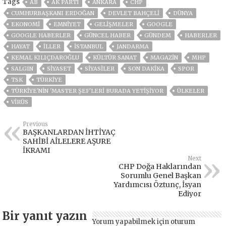
Tags
AB
AK PARTİ
ANKARA
CHP
CUMHURBAŞKANI ERDOĞAN
DEVLET BAHÇELİ
DÜNYA
EKONOMİ
EMNİYET
GELIŞMELER
GOOGLE
GOOGLE HABERLER
GÜNCEL HABER
GÜNDEM
HABERLER
HAYAT
İLLER
ISTANBUL
JANDARMA
KEMAL KILIÇDAROĞLU
KÜLTÜR SANAT
MAGAZİN
MHP
SALGIN
SİYASET
SİYASİLER
SON DAKIKA
SPOR
TSK
TÜRKİYE
TÜRKIYE'NIN 'MASTER ŞEF'LERI BURADA YETIŞIYOR
ÜLKELER
VIRÜS
Previous
BAŞKANLARDAN İHTİYAÇ
SAHİBİ AİLELERE AŞURE
İKRAMI
Next
CHP Doğa Haklarından
Sorumlu Genel Başkan
Yardımcısı Öztunç, İsyan
Ediyor
Bir yanıt yazın
Yorum yapabilmek için
oturum