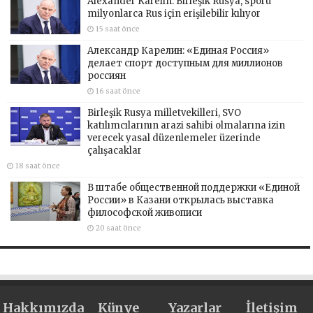
Alexander Karelin: Birleşik Rusya, sporu
milyonlarca Rus için erişilebilir kılıyor
15 saat önce
Александр Карелин: «Единая Россия»
делает спорт доступным для миллионов
россиян
16 saat önce
Birleşik Rusya milletvekilleri, SVO
katılımcılarının arazi sahibi olmalarına izin
verecek yasal düzenlemeler üzerinde
çalışacaklar
18 saat önce
В штабе общественной поддержки «Единой
России» в Казани открылась выставка
философской живописи
20 saat önce
Hakkımızda
Künye
Yazarlar
İletişim