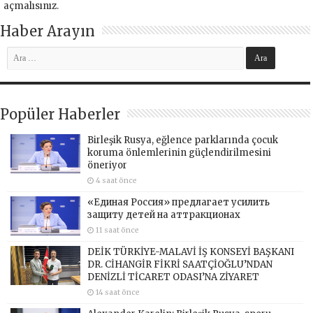
açmalısınız
.
Haber Arayın
Popüler Haberler
Birleşik Rusya, eğlence parklarında çocuk
koruma önlemlerinin güçlendirilmesini
öneriyor
4 saat önce
«Единая Россия» предлагает усилить
защиту детей на аттракционах
11 saat önce
DEİK TÜRKİYE-MALAVİ İŞ KONSEYİ BAŞKANI
DR. CİHANGİR FİKRİ SAATÇİOĞLU’NDAN
DENİZLİ TİCARET ODASI’NA ZİYARET
14 saat önce