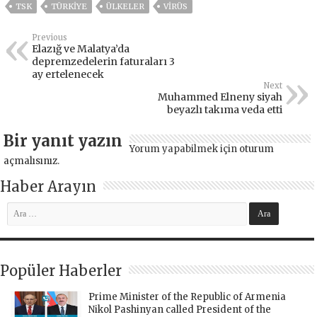
TSK
TÜRKİYE
ÜLKELER
VIRÜS
Previous
Elazığ ve Malatya’da
depremzedelerin faturaları 3
ay ertelenecek
Next
Muhammed Elneny siyah
beyazlı takıma veda etti
Bir yanıt yazın
Yorum yapabilmek için
oturum
açmalısınız
.
Haber Arayın
Popüler Haberler
Prime Minister of the Republic of Armenia
Nikol Pashinyan called President of the