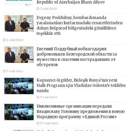
Republic of Azerbaijan Ilham Aliyev
3 saat önce
Evgeny Poddubny, bombardımanda
yaralananları kurtarmadaki cesaretlerinden
dolayı Belgorod bölgesindeki gönüllülere
teşekkür etti
4 saat önce
Евгений Поддубный поблагодарил
добровольцев Белгородской области за
мужество в спасении пострадавших от
обстрелов
7 saat önce
Kapsayıcı örgütler, Birleşik Rusya’nın yeni
Halk Programı için Vladislav Golovin’e teklifler
sundu
9 saat önce
Инклюзивные организации передали
Владиславу Головину предложения в новую
Народную программу «Единой России»
15 saat önce