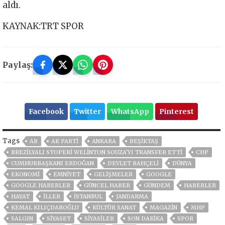
aldı.
KAYNAK:TRT SPOR
Paylaş:
Facebook
Twitter
WhatsApp
Pinterest
Tags
AB
AK PARTİ
ANKARA
BEŞIKTAŞ
BREZILYALI STOPERI WELINTON SOUZA'YI TRANSFER ETTI
CHP
CUMHURBAŞKANI ERDOĞAN
DEVLET BAHÇELİ
DÜNYA
EKONOMİ
EMNİYET
GELIŞMELER
GOOGLE
GOOGLE HABERLER
GÜNCEL HABER
GÜNDEM
HABERLER
HAYAT
İLLER
ISTANBUL
JANDARMA
KEMAL KILIÇDAROĞLU
KÜLTÜR SANAT
MAGAZİN
MHP
SALGIN
SİYASET
SİYASİLER
SON DAKIKA
SPOR