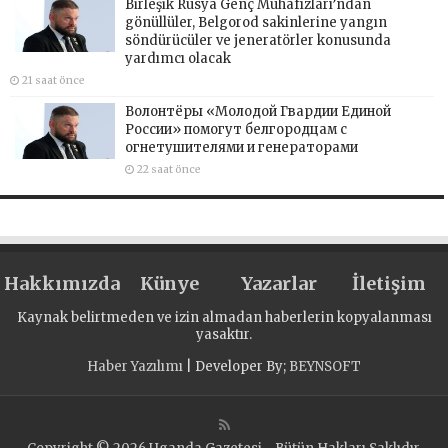
Birleşik Rusya Genç Muhafızları’ndan
gönüllüler, Belgorod sakinlerine yangın
söndürücüler ve jeneratörler konusunda
yardımcı olacak
21 saat önce
Волонтёры «Молодой Гвардии Единой
России» помогут белгородцам с
огнетушителями и генераторами
22 saat önce
Hakkımızda
Künye
Yazarlar
İletişim
Kaynak belirtmeden ve izin almadan haberlerin kopyalanması
yasaktır.
Haber Yazılımı
| Developer By;
BEYNSOFT