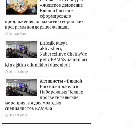
«Женское движение
Единой России»
сформировало
предложения по развитию городских
программ поддержки женщин
14 saat önce
Birleşik Rusya
aktivistleri,
Naberezhnye Chelny’de
genç KAMAZ uzmanları
için eğitim etkinlikleri düzenledi
16 saat önce
Активисты «Единой
России» провели в
Набережных Челнах
просветительские
мероприятия для молодых
специалистов КАМАЗа
18 saat önce