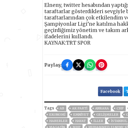
Elneny, twitter hesabından yaptı
taraftarlar gösterdikleri sevgiyle
taraftarlarından çok etkilendim 
Şampiyonlar Ligi’ne katılma hak
geçirdiğimiz yönetim ve takım ark
ifadelerini kullandı.
KAYNAK:TRT SPOR
Paylaş:
Facebook
Tags
AB
AK PARTİ
ANKARA
CHP
EKONOMİ
EMNİYET
GELIŞMELER
HABERLER
HAYAT
İLLER
ISTANBUL
MAGAZİN
MHP
MUHAMMED ELNENY SIY