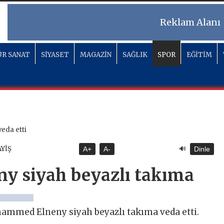
Reklam Alanı
R SANAT
SİYASET
MAGAZİN
SAĞLIK
SPOR
EĞİTİM
🔊
AYİŞ
A+
A-
Dinle
 siyah beyazlı takıma
hammed Elneny siyah beyazlı takıma veda etti.