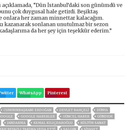
ğı açıklamada, “Dün İstanbul’daki son günümdü ve
 bunu çok duygusal hale getirdi. Beşiktaş
ve onlara her zaman minnettar kalacağım.
kı kazanarak sonlanan unutulmaz bir sezon
adaşlarıma da her şey için teşekkür ederim.”
Twitter
WhatsApp
Pinterest
CUMHURBAŞKANI ERDOĞAN
DEVLET BAHÇELİ
DÜNYA
GOOGLE
GOOGLE HABERLER
GÜNCEL HABER
GÜNDEM
JANDARMA
KEMAL KILIÇDAROĞLU
KÜLTÜR SANAT
AH BEYAZLI TAKIMA VEDA ETTI
SALGIN
SİYASET