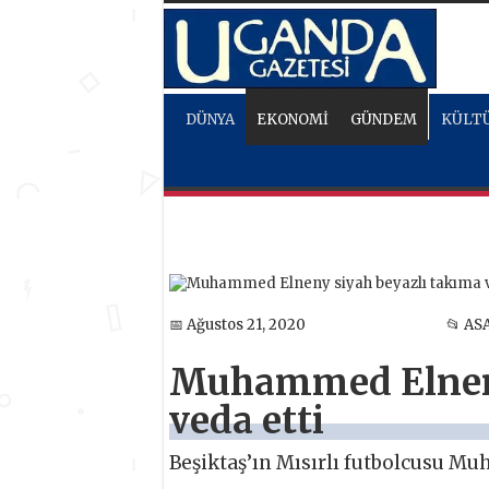
DÜNYA
EKONOMİ
GÜNDEM
KÜLTÜ
📅 Ağustos 21, 2020
📂 AS
Muhammed Elneny
veda etti
Beşiktaş’ın Mısırlı futbolcusu Mu