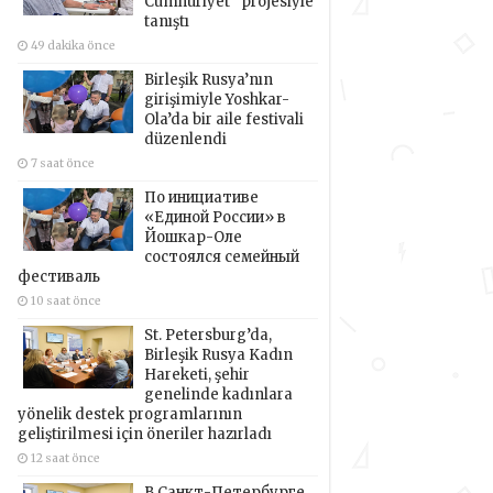
Cumhuriyet” projesiyle
tanıştı
49 dakika önce
Birleşik Rusya’nın
girişimiyle Yoshkar-
Ola’da bir aile festivali
düzenlendi
7 saat önce
По инициативе
«Единой России» в
Йошкар-Оле
состоялся семейный
фестиваль
10 saat önce
St. Petersburg’da,
Birleşik Rusya Kadın
Hareketi, şehir
genelinde kadınlara
yönelik destek programlarının
geliştirilmesi için öneriler hazırladı
12 saat önce
В Санкт-Петербурге