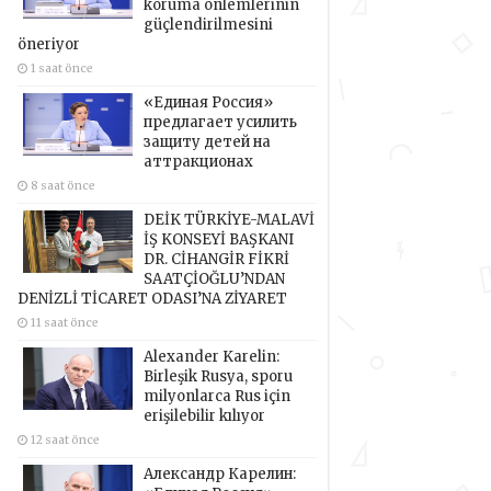
koruma önlemlerinin
güçlendirilmesini
öneriyor
1 saat önce
«Единая Россия»
предлагает усилить
защиту детей на
аттракционах
8 saat önce
DEİK TÜRKİYE-MALAVİ
İŞ KONSEYİ BAŞKANI
DR. CİHANGİR FİKRİ
SAATÇİOĞLU’NDAN
DENİZLİ TİCARET ODASI’NA ZİYARET
11 saat önce
Alexander Karelin:
Birleşik Rusya, sporu
milyonlarca Rus için
erişilebilir kılıyor
12 saat önce
Александр Карелин: