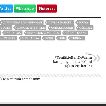
Twitter
WhatsApp
Pinterest
CUMHURBAŞKANI ERDOĞAN
DEVLET BAHÇELİ
DÜNYA
GOOGLE
GOOGLE HABERLER
GÜNCEL HABER
GÜNDEM
JANDARMA
KEMAL KILIÇDAROĞLU
KÜLTÜR SANAT
SİYASİLER
SON DAKIKA
SPOR
TSK
TÜRKİYE
Next
#YenilikteBenDeVarım
kampanyasına 400 bini
aşkın kişi katıldı
k için
oturum açmalısınız
.