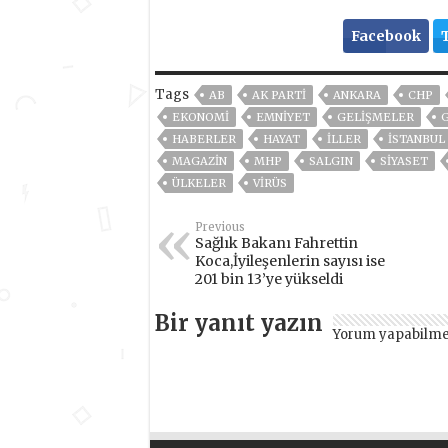
Facebook
Tags
AB
AK PARTİ
ANKARA
CHP
EKONOMİ
EMNİYET
GELIŞMELER
HABERLER
HAYAT
İLLER
ISTANBUL
MAGAZİN
MHP
SALGIN
SİYASET
ÜLKELER
VIRÜS
Previous
Sağlık Bakanı Fahrettin
Koca,İyileşenlerin sayısı ise
201 bin 13’ye yükseldi
Bir yanıt yazın
Yorum yapabilme