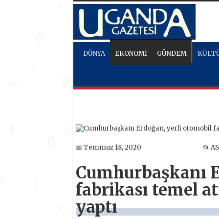
DÜNYA
EKONOMİ
GÜNDEM
KÜLTÜ
📅 Temmuz 18, 2020
📂 A
Cumhurbaşkanı Er
fabrikası temel a
yaptı