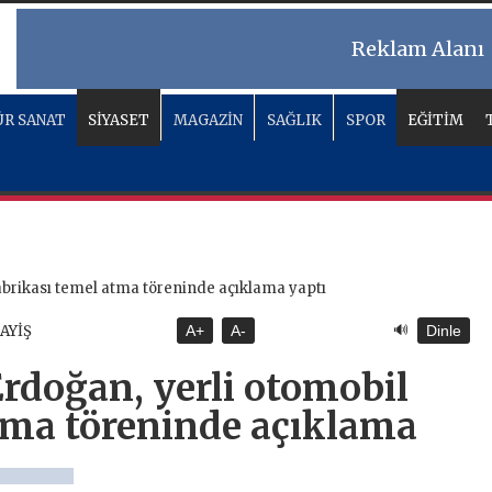
Reklam Alanı
R SANAT
SİYASET
MAGAZİN
SAĞLIK
SPOR
EĞİTİM
🔊
SAYİŞ
A+
A-
Dinle
doğan, yerli otomobil
tma töreninde açıklama