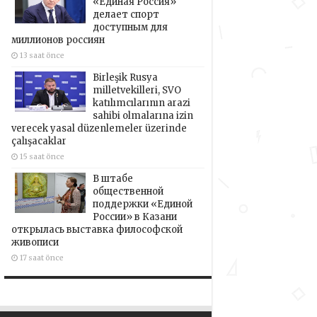
«Единая Россия»
делает спорт
доступным для
миллионов россиян
13 saat önce
Birleşik Rusya
milletvekilleri, SVO
katılımcılarının arazi
sahibi olmalarına izin
verecek yasal düzenlemeler üzerinde
çalışacaklar
15 saat önce
В штабе
общественной
поддержки «Единой
России» в Казани
открылась выставка философской
живописи
17 saat önce