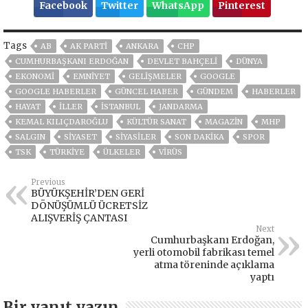
Facebook
Twitter
WhatsApp
Pinterest
Tags
AB
AK PARTİ
ANKARA
CHP
CUMHURBAŞKANI ERDOĞAN
DEVLET BAHÇELİ
DÜNYA
EKONOMİ
EMNİYET
GELIŞMELER
GOOGLE
GOOGLE HABERLER
GÜNCEL HABER
GÜNDEM
HABERLER
HAYAT
İLLER
ISTANBUL
JANDARMA
KEMAL KILIÇDAROĞLU
KÜLTÜR SANAT
MAGAZİN
MHP
SALGIN
SİYASET
SİYASİLER
SON DAKIKA
SPOR
TSK
TÜRKİYE
ÜLKELER
VIRÜS
Previous
BÜYÜKŞEHİR’DEN GERİ
DÖNÜŞÜMLÜ ÜCRETSİZ
ALIŞVERİŞ ÇANTASI
Next
Cumhurbaşkanı Erdoğan,
yerli otomobil fabrikası temel
atma töreninde açıklama
yaptı
Bir yanıt yazın