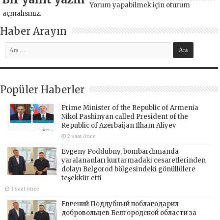
Yorum yapabilmek için
oturum
açmalısınız
.
Haber Arayın
Popüler Haberler
Prime Minister of the Republic of Armenia
Nikol Pashinyan called President of the
Republic of Azerbaijan Ilham Aliyev
2 saat önce
Evgeny Poddubny, bombardımanda
yaralananları kurtarmadaki cesaretlerinden
dolayı Belgorod bölgesindeki gönüllülere
teşekkür etti
3 saat önce
Евгений Поддубный поблагодарил
добровольцев Белгородской области за