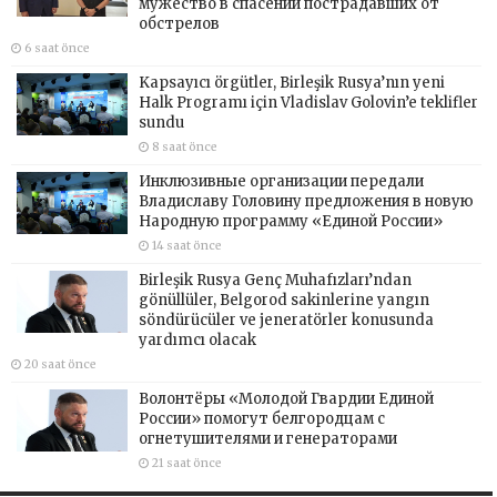
мужество в спасении пострадавших от
обстрелов
6 saat önce
Kapsayıcı örgütler, Birleşik Rusya’nın yeni
Halk Programı için Vladislav Golovin’e teklifler
sundu
8 saat önce
Инклюзивные организации передали
Владиславу Головину предложения в новую
Народную программу «Единой России»
14 saat önce
Birleşik Rusya Genç Muhafızları’ndan
gönüllüler, Belgorod sakinlerine yangın
söndürücüler ve jeneratörler konusunda
yardımcı olacak
20 saat önce
Волонтёры «Молодой Гвардии Единой
России» помогут белгородцам с
огнетушителями и генераторами
21 saat önce