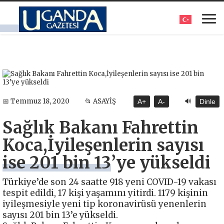
🔊
📅 Temmuz 18, 2020
📂 ASAYİŞ
A+
A-
Dinle
Sağlık Bakanı Fahrettin
Koca,İyileşenlerin sayısı
ise 201 bin 13’ye yükseldi
Türkiye’de son 24 saatte 918 yeni COVID-19 vakası
tespit edildi, 17 kişi yaşamını yitirdi. 1179 kişinin
iyileşmesiyle yeni tip koronavirüsü yenenlerin
sayısı 201 bin 13’e yükseldi.