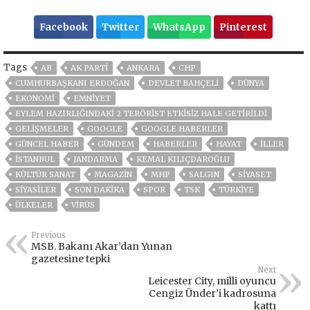
Facebook
Twitter
WhatsApp
Pinterest
Tags
AB
AK PARTİ
ANKARA
CHP
CUMHURBAŞKANI ERDOĞAN
DEVLET BAHÇELİ
DÜNYA
EKONOMİ
EMNİYET
EYLEM HAZIRLIĞINDAKI 2 TERÖRIST ETKISIZ HALE GETIRILDI
GELIŞMELER
GOOGLE
GOOGLE HABERLER
GÜNCEL HABER
GÜNDEM
HABERLER
HAYAT
İLLER
ISTANBUL
JANDARMA
KEMAL KILIÇDAROĞLU
KÜLTÜR SANAT
MAGAZİN
MHP
SALGIN
SİYASET
SİYASİLER
SON DAKIKA
SPOR
TSK
TÜRKİYE
ÜLKELER
VIRÜS
Previous
MSB. Bakanı Akar’dan Yunan
gazetesine tepki
Next
Leicester City, milli oyuncu
Cengiz Ünder’i kadrosuna
kattı