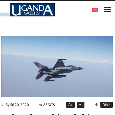
🔊
📅 Eylül 20, 2020
📂 ASAYİŞ
A+
A-
Dinle