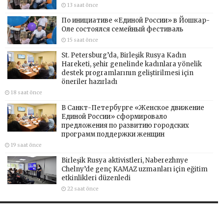
13 saat önce
По инициативе «Единой России» в Йошкар-
Оле состоялся семейный фестиваль
15 saat önce
St. Petersburg’da, Birleşik Rusya Kadın
Hareketi, şehir genelinde kadınlara yönelik
destek programlarının geliştirilmesi için
öneriler hazırladı
18 saat önce
В Санкт-Петербурге «Женское движение
Единой России» сформировало
предложения по развитию городских
программ поддержки женщин
19 saat önce
Birleşik Rusya aktivistleri, Naberezhnye
Chelny’de genç KAMAZ uzmanları için eğitim
etkinlikleri düzenledi
22 saat önce