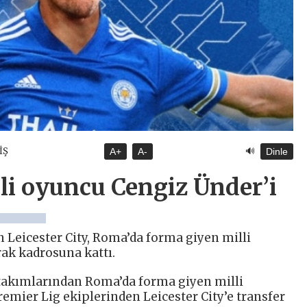
🔊
İŞ
A+
A-
Dinle
lli oyuncu Cengiz Ünder’i
n Leicester City, Roma’da forma giyen milli
rak kadrosuna kattı.
A) takımlarından Roma’da forma giyen milli
remier Lig ekiplerinden Leicester City’e transfer