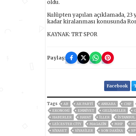
oldu.
Kulüpten yapılan açıklamada, 23
kadar kiralanması konusunda Roma 
KAYNAK: TRT SPOR
Paylaş:
Facebook
Tags
AB
AK PARTİ
ANKARA
CHP
EKONOMİ
EMNİYET
GELIŞMELER
HABERLER
HAYAT
İLLER
ISTANBUL
LEICESTER CITY
MAGAZİN
MHP
MI
SİYASET
SİYASİLER
SON DAKIKA
SP