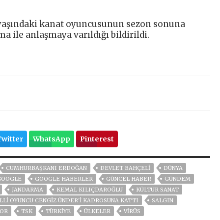
 yaşındaki kanat oyuncusunun sezon sonuna
ile anlaşmaya varıldığı bildirildi.
Twitter
WhatsApp
Pinterest
CUMHURBAŞKANI ERDOĞAN
DEVLET BAHÇELİ
DÜNYA
GOOGLE
GOOGLE HABERLER
GÜNCEL HABER
GÜNDEM
JANDARMA
KEMAL KILIÇDAROĞLU
KÜLTÜR SANAT
LLI OYUNCU CENGIZ ÜNDER'I KADROSUNA KATTI
SALGIN
OR
TSK
TÜRKİYE
ÜLKELER
VIRÜS