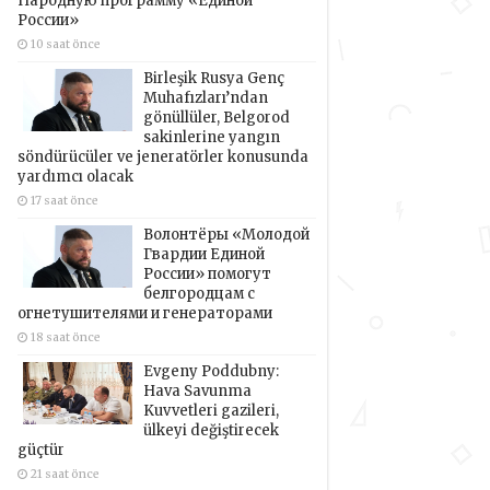
Народную программу «Единой
России»
10 saat önce
Birleşik Rusya Genç
Muhafızları’ndan
gönüllüler, Belgorod
sakinlerine yangın
söndürücüler ve jeneratörler konusunda
yardımcı olacak
17 saat önce
Волонтёры «Молодой
Гвардии Единой
России» помогут
белгородцам с
огнетушителями и генераторами
18 saat önce
Evgeny Poddubny:
Hava Savunma
Kuvvetleri gazileri,
ülkeyi değiştirecek
güçtür
21 saat önce