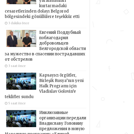
yaralananları
kurtarmadaki
cesaretlerinden dolayı Belgorod
bölgesindeki gönüllülere teşekkür etti
3 dakika önce
Евгений Поддубный
поблагодарил
добровольцев
Белгородской области
за мужество в спасении пострадавших
от обстрелов
3 saat önce
Kapsayıcı örgütler,
Birleşik Rusya’nın yeni
Halk Programı için
Vladislav Golovin’e
teklifler sundu
5 saat önce
Инклюзивные
организации передали
Владиславу Головину
предложения в новую